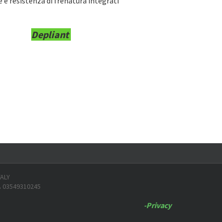
 e resistenza di frenatura integrati
Depliant
TALY
.
03549310245
-Privacy