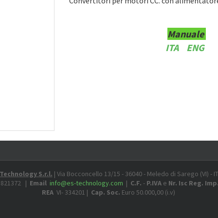
Convertitori per motori CC. con alimentatore
Manuale
ITA
ENG
Technology S.r.l.
| Via Bocconcello 13/15 - 36040 - Meledo di Sarego (VI) - I
 821372 |
Email
info@es-technology.com
|
C.F.
-
P.IVA
e
Nr. Isc Reg. Imp
REA
VI- 334201 |
Cap. Soc.
Euro 50.000,00 (i.v)